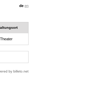
de
en
altungsort
 Theater
ered by billeto.net