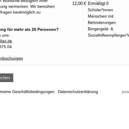
h Wünsche bezüglich Ihrer
12,00 €
Ermäßigt II
erung vermerken. Wir bemühen
Schüler*innen
Anfragen bestmöglich zu
Menschen mit
Behinderungen
Bürgergeld- &
g für mehr als 20 Personen?
e uns:
Sozialhilfeempfänger*
llas.de
 375 04
penbuchungen
echen
emeine Geschäftsbedingungen
Datenschutzerklärung
pow