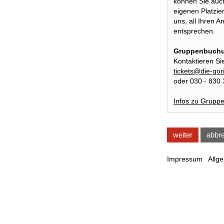
können Sie auc
eigenen Platzi
uns, all Ihren 
entsprechen.
Gruppenbuchun
Kontaktieren Si
tickets@die-gori
oder 030 - 830
Infos zu Grup
weiter
abbr
Impressum
Allg