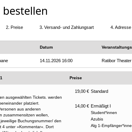
 bestellen
2.
Preise
3.
Versand- und Zahlungsart
4.
Adresse
Datum
Veranstaltungs
nane
14.11.2026 16:00
Ratibor Theater
 1
Preise
19,00 €
Standard
nen ausgewählten Tickets. werden
eneinander platziert.
14,00 €
Ermäßigt I
 Personen aus anderen
Student*innen
n zusammensitzen wollen,
Azubis
e jeweilige Buchungsnummer/ den
Alg 1-Empfänger*inne
tt 4 unter »Kommentar«. Dort