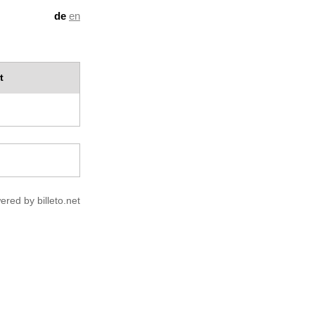
de
en
t
ered by billeto.net